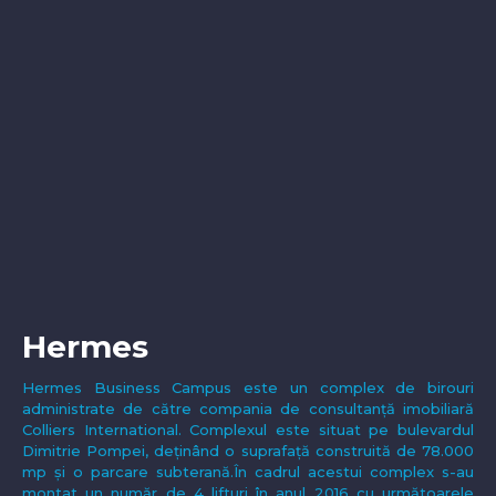
Hermes
Hermes Business Campus este un complex de birouri
administrate de către compania de consultanță imobiliară
Colliers International. Complexul este situat pe bulevardul
Dimitrie Pompei, deținând o suprafață construită de 78.000
mp și o parcare subterană.În cadrul acestui complex s-au
montat un număr de 4 lifturi în anul 2016 cu următoarele