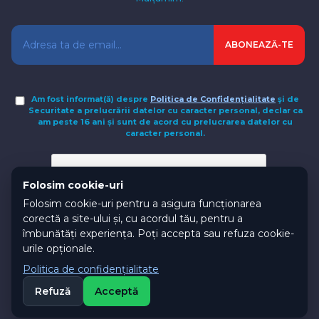
Am fost informat(ă) despre
Politica de Confidențialitate
şi de
Securitate a prelucrării datelor cu caracter personal, declar ca
am peste 16 ani și sunt de acord cu prelucrarea datelor cu
caracter personal.
Folosim cookie-uri
Folosim cookie-uri pentru a asigura funcționarea
corectă a site-ului și, cu acordul tău, pentru a
îmbunătăți experiența. Poți accepta sau refuza cookie-
urile opționale.
Politica de confidențialitate
Toate drepturile rezervate BINAPE CONSTRUCT GRUP SRL
Refuză
Acceptă