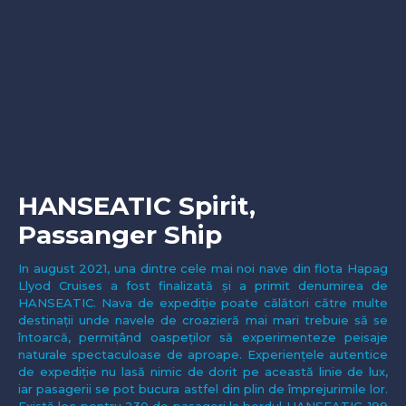
HANSEATIC Spirit,
Passanger Ship
In august 2021, una dintre cele mai noi nave din flota Hapag
Llyod Cruises a fost finalizată și a primit denumirea de
HANSEATIC. Nava de expediție poate călători către multe
destinații unde navele de croazieră mai mari trebuie să se
întoarcă, permițând oaspeților să experimenteze peisaje
naturale spectaculoase de aproape. Experiențele autentice
de expediție nu lasă nimic de dorit pe această linie de lux,
iar pasagerii se pot bucura astfel din plin de împrejurimile lor.
Există loc pentru 230 de pasageri la bordul HANSEATIC, 199