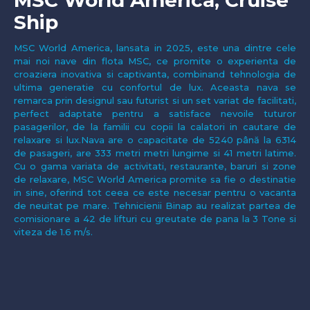
Ship
MSC World America, lansata in 2025, este una dintre cele
mai noi nave din flota MSC, ce promite o experienta de
croaziera inovativa si captivanta, combinand tehnologia de
ultima generatie cu confortul de lux. Aceasta nava se
remarca prin designul sau futurist si un set variat de facilitati,
perfect adaptate pentru a satisface nevoile tuturor
pasagerilor, de la familii cu copii la calatori in cautare de
relaxare si lux.Nava are o capacitate de 5240 până la 6314
de pasageri, are 333 metri metri lungime si 41 metri latime.
Cu o gama variata de activitati, restaurante, baruri si zone
de relaxare, MSC World America promite sa fie o destinatie
in sine, oferind tot ceea ce este necesar pentru o vacanta
de neuitat pe mare. Tehnicienii Binap au realizat partea de
comisionare a 42 de lifturi cu greutate de pana la 3 Tone si
viteza de 1.6 m/s.