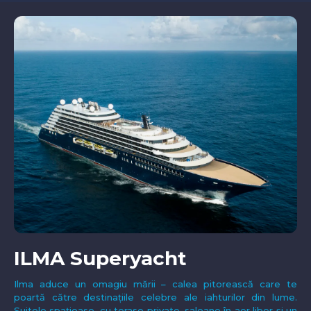
ILMA Superyacht
Ilma aduce un omagiu mării – calea pitorească care te
poartă către destinațiile celebre ale iahturilor din lume.
Suitele spațioase, cu terase private, saloane în aer liber și un